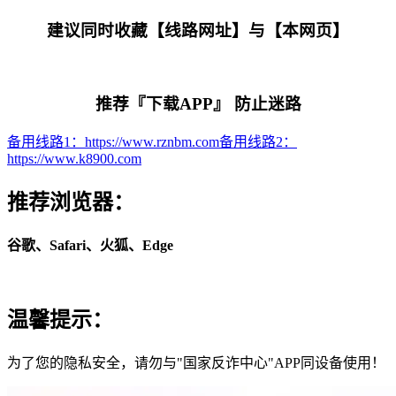
建议同时收藏【线路网址】与【本网页】
推荐『下载APP』 防止迷路
备用线路
1
：
https://www.rznbm.com
备用线路
2
：
https://www.k8900.com
推荐浏览器：
谷歌、Safari、火狐、Edge
温馨提示：
为了您的隐私安全，请勿与"国家反诈中心"APP同设备使用！