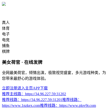
真人
体育
电子
电竞
捕鱼
棋牌
美女荷官 · 在线发牌
全网最美荷官，倾情出演，极致视觉盛宴，多元游戏种类，为
您带来最舒心的游戏体验。
立即注册
进入主页
APP下载
推荐主线路：
https://34.96.227.59:31202
推荐线路：
https://34.96.227.59:31201
推荐线路：
https://www.1nzkex.com
推荐线路：
https://www.plov9r.com